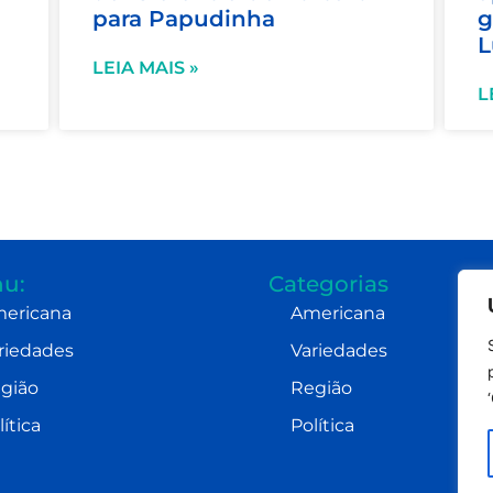
para Papudinha
g
L
LEIA MAIS »
L
u:
Categorias
ericana
Americana
riedades
Variedades
gião
Região
lítica
Política