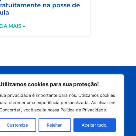
ratuitamente na posse de
ula
EIA MAIS »
Siga nas redes
Utilizamos cookies para sua proteção!
Sua privacidade é importante para nós. Utilizamos cookies
Contatos
para oferecer uma experiência personalizada. Ao clicar em
imprensa@dennismoraes.com.
br
‘Concordar’, você aceita nossa Política de Privacidade.
+55 (19) 98232-0255
Customize
Rejeitar.
Aceitar tudo.