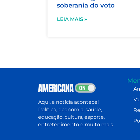
soberania do voto
LEIA MAIS »
Men
Am
Va
Aqui, a notícia acontece!
Política, economia, saúde,
Re
educação, cultura, esporte,
Po
entretenimento e muito mais