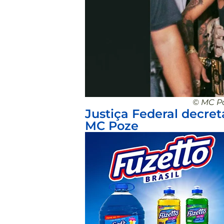
© MC P
Justiça Federal decre
MC Poze