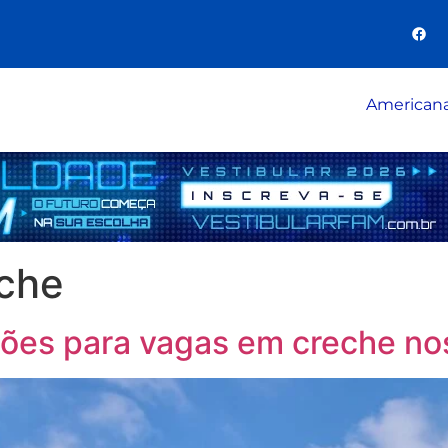
American
eche
ões para vagas em creche nos d