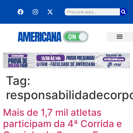
Tag:
responsabilidadecorpo
Mais de 1,7 mil atletas
participam da 4ª Corrida e