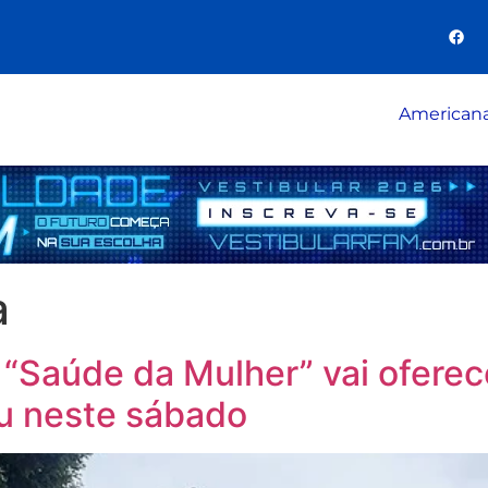
American
a
 “Saúde da Mulher” vai ofere
u neste sábado