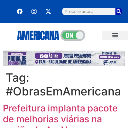
Tag:
#ObrasEmAmericana
Prefeitura implanta pacote
de melhorias viárias na