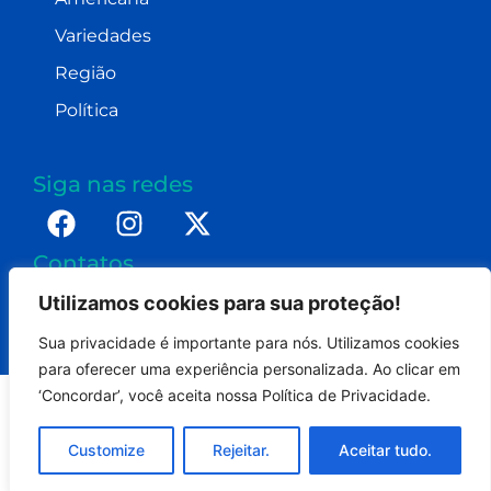
Variedades
Região
Política
Siga nas redes
Contatos
imprensa@dennismoraes.com.br
Utilizamos cookies para sua proteção!
+55 (19) 98232-0255
Sua privacidade é importante para nós. Utilizamos cookies
para oferecer uma experiência personalizada. Ao clicar em
‘Concordar’, você aceita nossa Política de Privacidade.
Portal Americana On - Todos os direitos reservados.
Customize
Rejeitar.
Aceitar tudo.
Termos de uso
Politica de privacidade