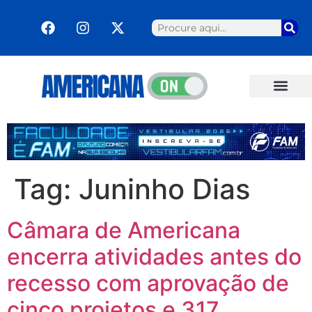
Tag:
Juninho Dias
Câmara de Americana
encerra atividades antes do
recesso com aprovação de
cinco projetos e 317