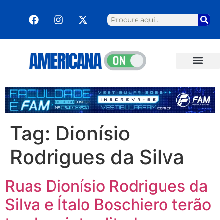
Tag:
Dionísio
Rodrigues da Silva
Ruas Dionísio Rodrigues da
Silva e Ítalo Boschiero terão