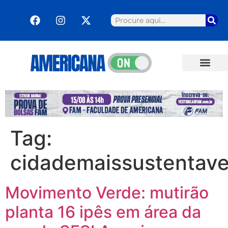
Tag:
cidademaissustentave
Movimento Verde: mutirão
planta 16 ipês em área da