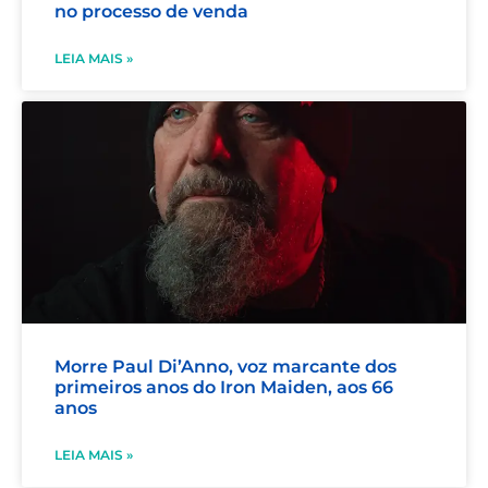
no processo de venda
LEIA MAIS »
Morre Paul Di’Anno, voz marcante dos
primeiros anos do Iron Maiden, aos 66
anos
LEIA MAIS »