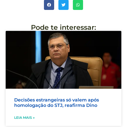
Pode te interessar:
Decisões estrangeiras só valem após
homologação do STJ, reafirma Dino
LEIA MAIS »