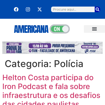
Categoria:
Polícia
Helton Costa participa do
Iron Podcast e fala sobre
infraestrutura e os desafios
das cidades paulistas