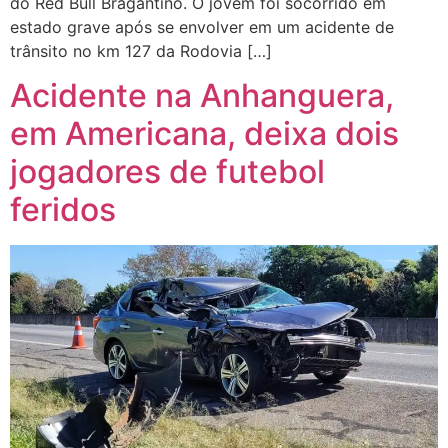
do Red Bull Bragantino. O jovem foi socorrido em
estado grave após se envolver em um acidente de
trânsito no km 127 da Rodovia […]
Acidente na Anhanguera,
em Americana, deixa dois
jogadores de futebol
feridos