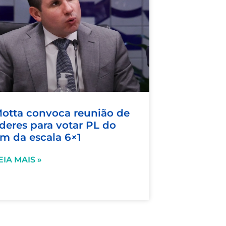
otta convoca reunião de
íderes para votar PL do
im da escala 6×1
EIA MAIS »