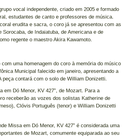
rupo vocal independente, criado em 2005 e formado
al, estudantes de canto e professores de música.
ral erudita e sacra, o coro já se apresentou com as
e Sorocaba, de Indaiatuba, de Americana e de
como regente o maestro Akira Kawamoto.
cio com uma homenagem do coro à memória do músico
fônica Municipal falecido em janeiro, apresentando a
 peça contará com o solo de William Donizetti.
sa em Dó Menor, KV 427”, de Mozart. Para a
oro receberão as vozes dos solistas Katherine de
eso), Clóvis Português (tenor) e William Donizetti
ande Missa em Dó Menor, KV 427” é considerada uma
importantes de Mozart, comumente equiparada ao seu