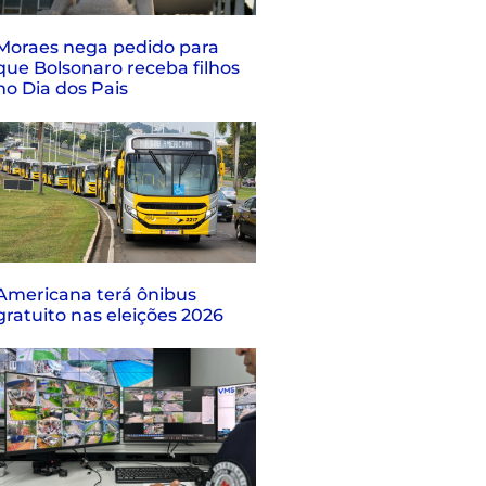
Moraes nega pedido para
que Bolsonaro receba filhos
no Dia dos Pais
Americana terá ônibus
gratuito nas eleições 2026