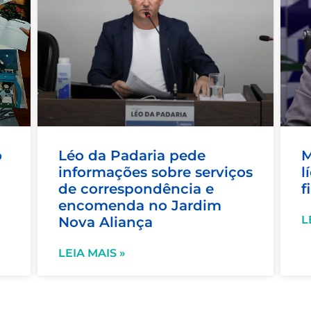
o
Léo da Padaria pede
M
informações sobre serviços
l
de correspondência e
f
encomenda no Jardim
L
Nova Aliança
LEIA MAIS »