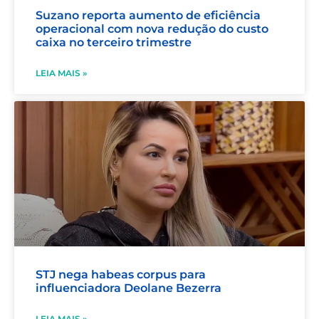
Suzano reporta aumento de eficiência
operacional com nova redução do custo
caixa no terceiro trimestre
LEIA MAIS »
STJ nega habeas corpus para
influenciadora Deolane Bezerra
LEIA MAIS »