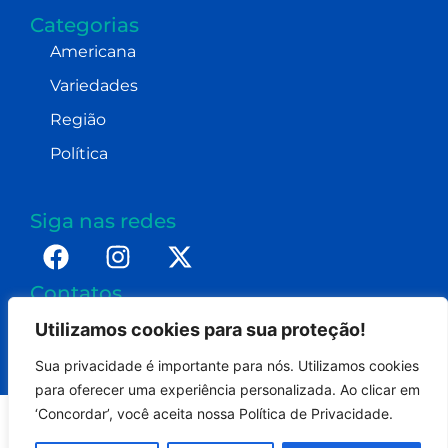
Categorias
Americana
Variedades
Região
Política
Siga nas redes
Contatos
imprensa@dennismoraes.com.br
Utilizamos cookies para sua proteção!
+55 (19) 98232-0255
Sua privacidade é importante para nós. Utilizamos cookies
para oferecer uma experiência personalizada. Ao clicar em
‘Concordar’, você aceita nossa Política de Privacidade.
Portal Americana On - Todos os direitos reservados.