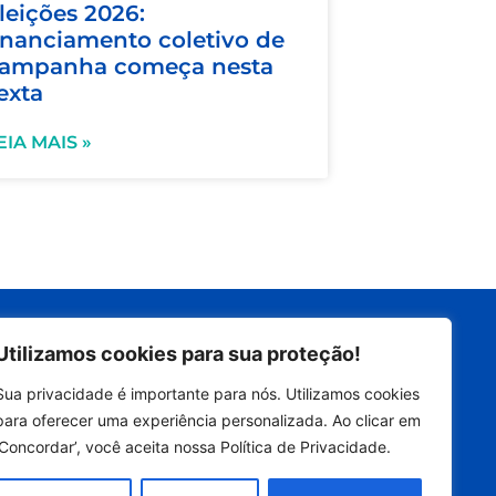
leições 2026:
inanciamento coletivo de
ampanha começa nesta
exta
EIA MAIS »
Siga nas redes
Utilizamos cookies para sua proteção!
Sua privacidade é importante para nós. Utilizamos cookies
Contatos
para oferecer uma experiência personalizada. Ao clicar em
imprensa@dennismoraes.com.
br
‘Concordar’, você aceita nossa Política de Privacidade.
+55 (19) 98232-0255