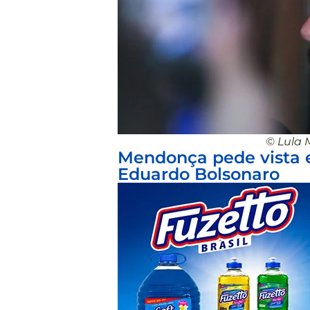
© Lula 
Mendonça pede vista 
Eduardo Bolsonaro