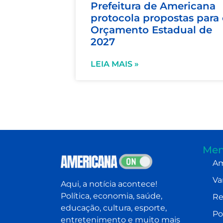
Prefeitura de Americana
protocola propostas para
Orçamento Estadual de
2027
LEIA MAIS »
Men
Am
Va
Aqui, a notícia acontece!
Política, economia, saúde,
Re
educação, cultura, esporte,
Po
entretenimento e muito mais