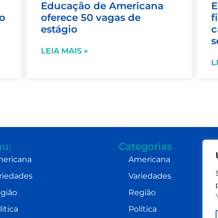
Educação de Americana
E
 o
oferece 50 vagas de
f
estágio
c
s
LEIA MAIS »
L
u:
Categorias
ericana
Americana
riedades
Variedades
gião
Região
lítica
Política