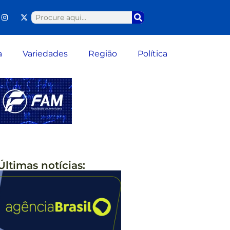
a
Variedades
Região
Política
Últimas notícias: