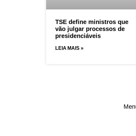
TSE define ministros que
vão julgar processos de
presidenciáveis
LEIA MAIS »
Men
Am
Aqui, a notícia acontece!
Política, economia, saúde, educação,
Va
cultura, esporte, entretenimento e
muito mais
Re