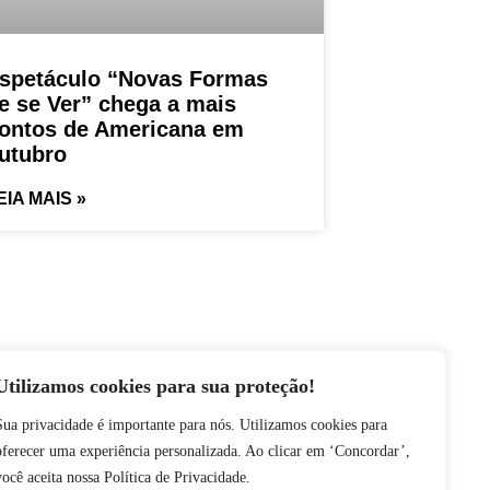
spetáculo “Novas Formas
e se Ver” chega a mais
ontos de Americana em
utubro
EIA MAIS »
Siga nas redes
Utilizamos cookies para sua proteção!
Sua privacidade é importante para nós. Utilizamos cookies para
Contatos
oferecer uma experiência personalizada. Ao clicar em ‘Concordar’,
imprensa@dennismoraes.com.br
você aceita nossa Política de Privacidade.
+55 (19) 98232-0255