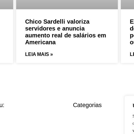
Chico Sardelli valoriza
E
servidores e anuncia
d
aumento real de salários em
p
Americana
o
LEIA MAIS »
L
u:
Categorias
ericana
Americana
riedades
Variedades
gião
Região