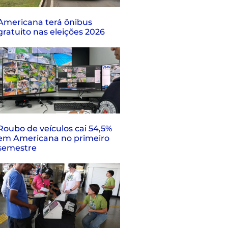
Americana terá ônibus
gratuito nas eleições 2026
Roubo de veículos cai 54,5%
em Americana no primeiro
semestre