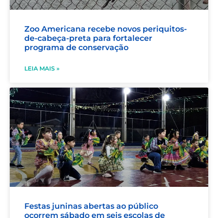
Zoo Americana recebe novos periquitos-
de-cabeça-preta para fortalecer
programa de conservação
LEIA MAIS »
Festas juninas abertas ao público
ocorrem sábado em seis escolas de