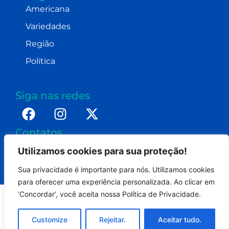
Americana
Variedades
Região
Política
Siga nas redes
Contatos
imprensa@dennismoraes.com.br
Utilizamos cookies para sua proteção!
+55 (19) 98232-0255
Sua privacidade é importante para nós. Utilizamos cookies
para oferecer uma experiência personalizada. Ao clicar em
‘Concordar’, você aceita nossa Política de Privacidade.
Portal Americana On - Todos os direitos reservados.
Customize
Rejeitar.
Aceitar tudo.
Termos de uso
Politica de privacidade