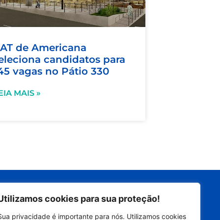
AT de Americana
eleciona candidatos para
45 vagas no Pátio 330
EIA MAIS »
Siga nas redes
Utilizamos cookies para sua proteção!
Sua privacidade é importante para nós. Utilizamos cookies
Contatos