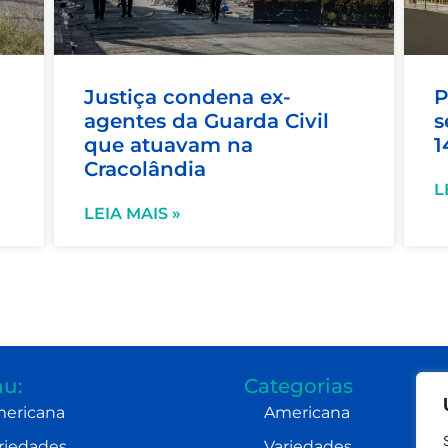
Justiça condena ex-
P
agentes da Guarda Civil
s
que atuavam na
1
Cracolândia
L
LEIA MAIS »
u:
Categorias
ericana
Americana
riedades
Variedades