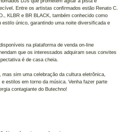
enomados DJs que prometem agitar a pista e
cível. Entre os artistas confirmados estão Renato C.
O.B.O., KLBR e BR BLACK, também conhecido como
estilo único, garantindo uma noite diversificada e
disponíveis na plataforma de venda on-line
mendam que os interessados adquiram seus convites
ectativa é de casa cheia.
 mas sim uma celebração da cultura eletrônica,
 e estilos em torno da música. Venha fazer parte
ergia contagiante do Butechno!