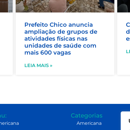
Prefeito Chico anuncia
C
ampliação de grupos de
d
atividades físicas nas
e
unidades de saúde com
L
mais 600 vagas
LEIA MAIS »
u:
Categorias
ericana
Americana