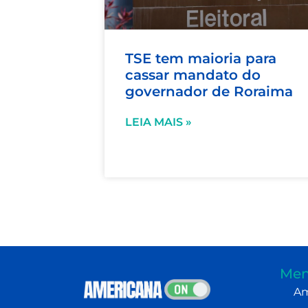
TSE tem maioria para
cassar mandato do
governador de Roraima
LEIA MAIS »
Men
Am