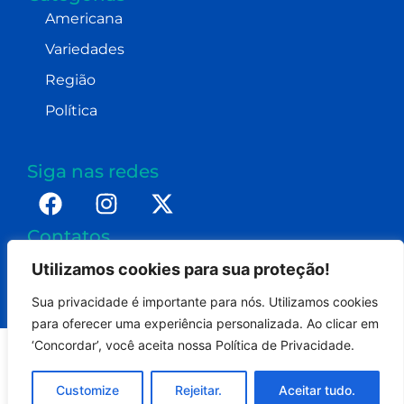
Americana
Variedades
Região
Política
Siga nas redes
Contatos
imprensa@dennismoraes.com.br
Utilizamos cookies para sua proteção!
+55 (19) 98232-0255
Sua privacidade é importante para nós. Utilizamos cookies
para oferecer uma experiência personalizada. Ao clicar em
‘Concordar’, você aceita nossa Política de Privacidade.
Portal Americana On - Todos os direitos reservados.
Customize
Rejeitar.
Aceitar tudo.
Termos de uso
Politica de privacidade