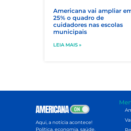
Americana vai ampliar e
25% o quadro de
cuidadores nas escolas
municipais
LEIA MAIS »
Men
Am
Va
Aqui, a notícia acontece!
Política, economia, saúde,
Re