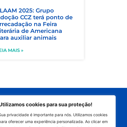
LAAM 2025: Grupo
doção CCZ terá ponto de
rrecadação na Feira
iterária de Americana
ara auxiliar animais
EIA MAIS »
Siga nas redes
Utilizamos cookies para sua proteção!
Sua privacidade é importante para nós. Utilizamos cookies
Contatos
para oferecer uma experiência personalizada. Ao clicar em
imprensa@dennismoraes.com.