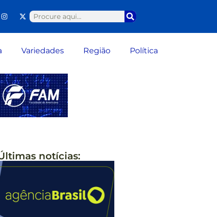
a
Variedades
Região
Política
Últimas notícias: