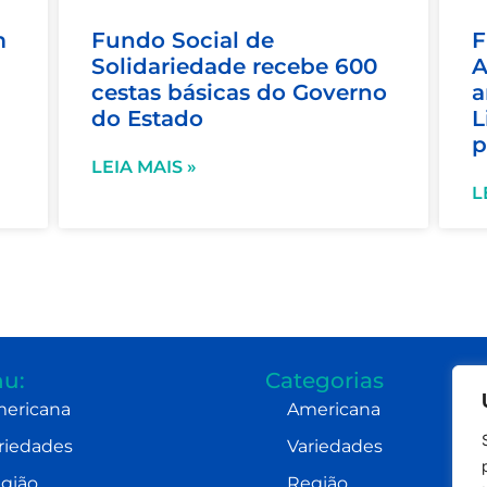
m
Fundo Social de
F
Solidariedade recebe 600
A
cestas básicas do Governo
a
do Estado
L
p
LEIA MAIS »
L
u:
Categorias
ericana
Americana
riedades
Variedades
gião
Região