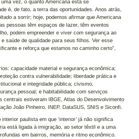
s uma vez, o quanto Americana está se
e é, de fato, a terra das oportunidades. Anos atrás,
ltado a sorrir; hoje, podemos afirmar que Americana
, as pessoas têm espaços de lazer, têm eventos
balho, podem empreender e viver com segurança ao
 e saúde de qualidade para seus filhos. Ver esse
ficante e reforça que estamos no caminho certo”,
érios: capacidade material e segurança econômica;
roteção contra vulnerabilidade; liberdade prática e
itucional e integridade pública; civismo,
urança pessoal; e habitabilidade com serviços
as centrais estiveram IBGE, Atlas do Desenvolvimento
ação João Pinheiro, INEP, DataSUS, SNIS e Siconfi.
terior paulista em que ‘interior’ já não significa
ia está ligada à imigração, ao setor têxtil e a uma
profundas em bairros, memória e ritmo econômico.